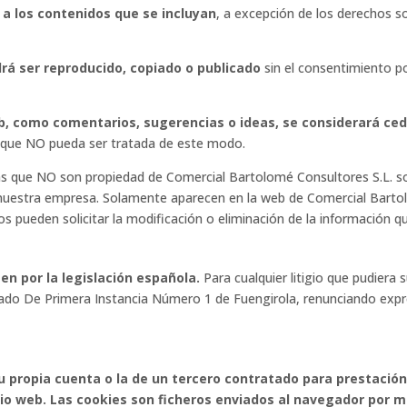
s a los contenidos que se incluyan
, a excepción de los derechos so
rá ser reproducido, copiado o publicado
sin el consentimiento p
eb, como comentarios, sugerencias o ideas, se considerará ce
 que NO pueda ser tratada de este modo.
as que NO son propiedad de Comercial Bartolomé Consultores S.L. s
 nuestra empresa. Solamente aparecen en la web de Comercial Barto
os pueden solicitar la modificación o eliminación de la información q
en por la legislación española.
Para cualquier litigio que pudiera s
ado De Primera Instancia Número 1 de Fuengirola, renunciando expr
u propia cuenta o la de un tercero contratado para prestación
tio web. Las cookies son ficheros enviados al navegador por me