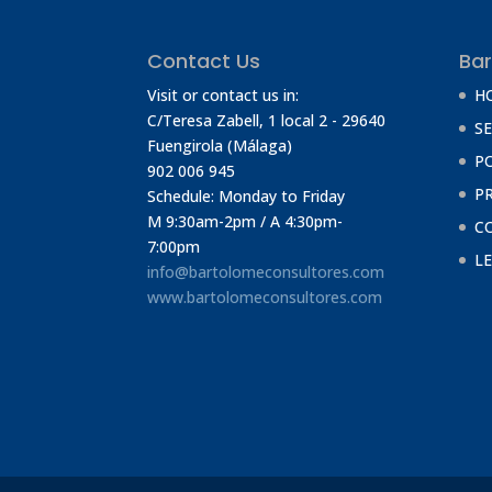
Contact Us
Bar
Visit or contact us in:
H
C/Teresa Zabell, 1 local 2
- 29640
SE
Fuengirola (Málaga)
P
902 006 945
P
Schedule: Monday to Friday
M 9:30am-2pm / A 4:30pm-
C
7:00pm
L
info@bartolomeconsultores.com
www.bartolomeconsultores.com