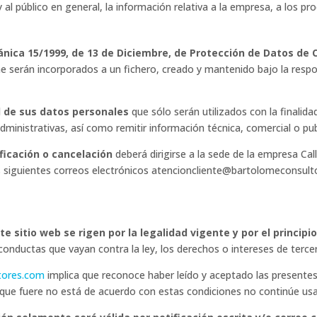
s y al público en general, la información relativa a la empresa, a los p
ánica 15/1999, de 13 de Diciembre, de Protección de Datos de
e serán incorporados a un fichero, creado y mantenido bajo la resp
ad de sus datos personales
que sólo serán utilizados con la finalida
administrativas, así como remitir información técnica, comercial o publi
ificación o cancelación
deberá dirigirse a la sede de la empresa Cal
los siguientes correos electrónicos atencioncliente@bartolomeconsu
e sitio web se rigen por la legalidad vigente y por el principi
conductas que vayan contra la ley, los derechos o intereses de terce
tores.com
implica que reconoce haber leído y aceptado las presentes
vo que fuere no está de acuerdo con estas condiciones no continúe u