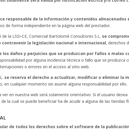
ión solamente será válida por notificación escrita y/o correo c
ce responsable de la información y contenidos almacenados en
dos de forma independiente en la página web del prestador.
6 de la LSSI-CE, Comercial Bartolomé Consultores S.L.
se compromet
contravenir la legislación nacional o internacional
, derechos d
los daños y perjuicios que se produzcan por fallos o malas c
ponsabilidad por alguna incidencia técnica o fallo que se produzca c
terrupciones o errores en el acceso al sitio web.
.L.
se reserva el derecho a actualizar, modificar o eliminar la
, en cualquier momento sin asumir alguna responsabilidad por ello.
er en nuestra web será solamente orientativo. Si el usuario desea s
e la cual se puede beneficiar ha de acudir a alguna de las tiendas 
IAL
ular de todos los derechos sobre el software de la publicació