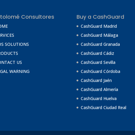
tolomé Consultores
Buy a CashGuard
OME
CashGuard Madrid
RVICES
CashGuard Málaga
OS SOLUTIONS
CashGuard Granada
RODUCTS
CashGuard Cádiz
ONTACT US
CashGuard Sevilla
EGAL WARNING
CashGuard Córdoba
CashGuard Jaén
CashGuard Almería
CashGuard Huelva
CashGuard Ciudad Real