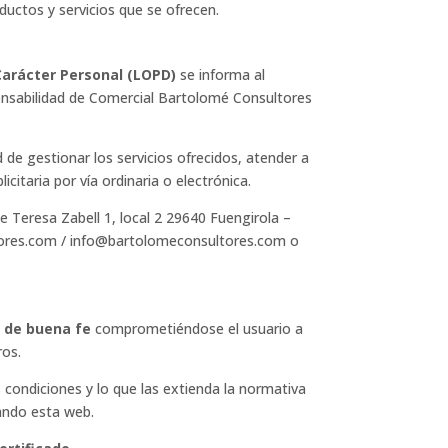
roductos y servicios que se ofrecen.
 Carácter Personal (LOPD)
se informa al
onsabilidad de Comercial Bartolomé Consultores
d de gestionar los servicios ofrecidos, atender a
citaria por vía ordinaria o electrónica.
le Teresa Zabell 1, local 2 29640 Fuengirola –
ltores.com / info@bartolomeconsultores.com o
o de buena fe
comprometiéndose el usuario a
ros.
 condiciones y lo que las extienda la normativa
sando esta web.