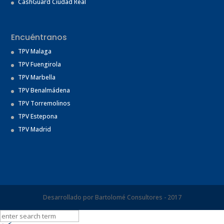
CashGuard Ciudad Real
Encuéntranos
TPV Malaga
TPV Fuengirola
TPV Marbella
TPV Benalmádena
TPV Torremolinos
TPV Estepona
TPV Madrid
Desarrollado por Bartolomé Consultores - 2017