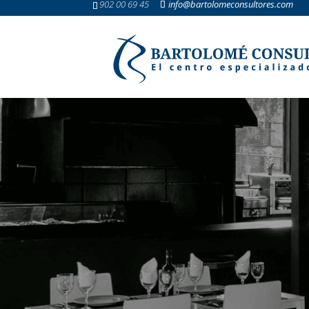
902 00 69 45
info@bartolomeconsultores.com