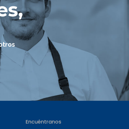
es,
o
otros
Encuéntranos