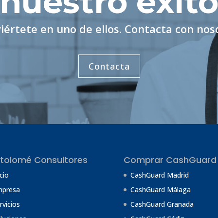
nuestro éxit
iértete en uno de ellos. Contacta con nos
Contacta
tolomé Consultores
Comprar CashGuard
icio
CashGuard Madrid
mpresa
CashGuard Málaga
rvicios
CashGuard Granada