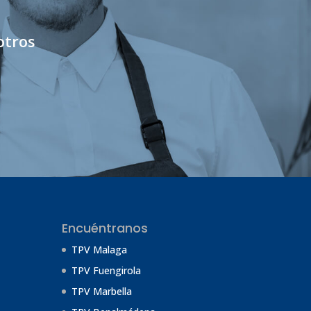
o
otros
Encuéntranos
TPV Malaga
TPV Fuengirola
TPV Marbella