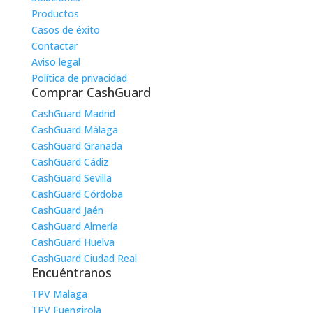
Productos
Casos de éxito
Contactar
Aviso legal
Política de privacidad
Comprar CashGuard
CashGuard Madrid
CashGuard Málaga
CashGuard Granada
CashGuard Cádiz
CashGuard Sevilla
CashGuard Córdoba
CashGuard Jaén
CashGuard Almería
CashGuard Huelva
CashGuard Ciudad Real
Encuéntranos
TPV Malaga
TPV Fuengirola