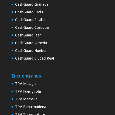
CashGuard Granada
CashGuard Cádiz
CashGuard Sevilla
CashGuard Córdoba
CashGuard Jaén
CashGuard Almería
CashGuard Huelva
CashGuard Ciudad Real
Encuéntranos
TPV Malaga
TPV Fuengirola
TPV Marbella
TPV Benalmádena
TPV Torremolinos