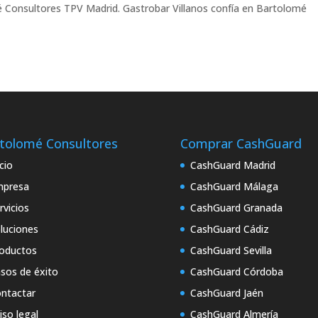
 Consultores TPV Madrid. Gastrobar Villanos confía en Bartolomé
tolomé Consultores
Comprar CashGuard
icio
CashGuard Madrid
mpresa
CashGuard Málaga
rvicios
CashGuard Granada
luciones
CashGuard Cádiz
oductos
CashGuard Sevilla
sos de éxito
CashGuard Córdoba
ntactar
CashGuard Jaén
iso legal
CashGuard Almería