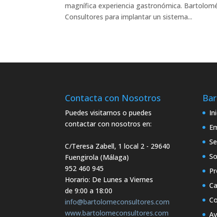
magnífica experiencia gastronómica. Bartolomé
Consultores para implantar un sistema...
Contacta con Nosotros
Bar
Puedes visitarnos o puedes
In
contactar con nosotros en:
E
Se
C/Teresa Zabell, 1 local 2
- 29640
So
Fuengirola (Málaga)
952 460 945
Pr
Horario: De Lunes a Viernes
Ca
de 9:00 a 18:00
Co
info@bartolomeconsultores.com
www.bartolomeconsultores.com
Av