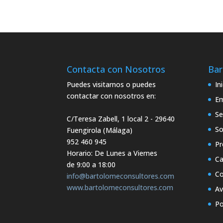
Contacta con Nosotros
Bar
Puedes visitarnos o puedes
In
contactar con nosotros en:
E
Se
C/Teresa Zabell, 1 local 2
- 29640
So
Fuengirola (Málaga)
952 460 945
Pr
Horario: De Lunes a Viernes
Ca
de 9:00 a 18:00
Co
info@bartolomeconsultores.com
www.bartolomeconsultores.com
Av
Po