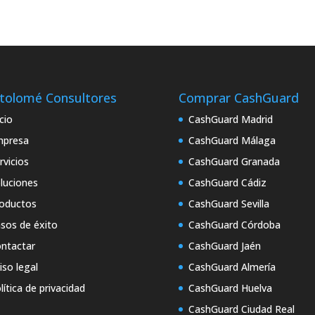
tolomé Consultores
Comprar CashGuard
icio
CashGuard Madrid
mpresa
CashGuard Málaga
rvicios
CashGuard Granada
luciones
CashGuard Cádiz
oductos
CashGuard Sevilla
sos de éxito
CashGuard Córdoba
ntactar
CashGuard Jaén
iso legal
CashGuard Almería
lítica de privacidad
CashGuard Huelva
CashGuard Ciudad Real