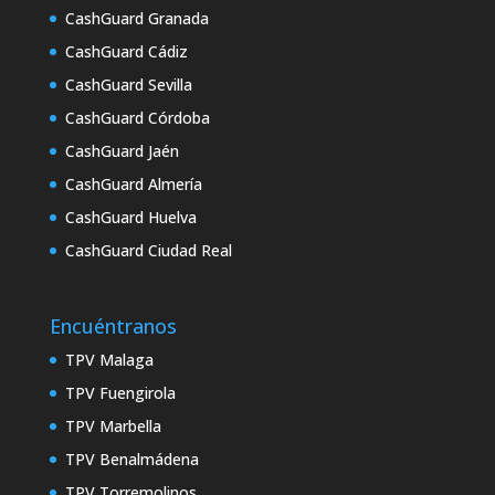
CashGuard Granada
CashGuard Cádiz
CashGuard Sevilla
CashGuard Córdoba
CashGuard Jaén
CashGuard Almería
CashGuard Huelva
CashGuard Ciudad Real
Encuéntranos
TPV Malaga
TPV Fuengirola
TPV Marbella
TPV Benalmádena
TPV Torremolinos