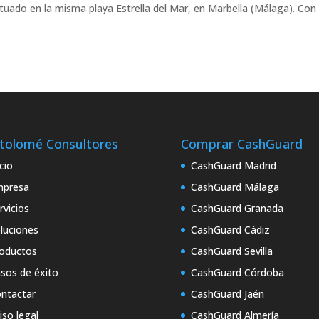
tuado en la misma playa Estrella del Mar, en Marbella (Málaga). Con
tolomé Consultores
Comprar CashGuard
icio
CashGuard Madrid
mpresa
CashGuard Málaga
rvicios
CashGuard Granada
luciones
CashGuard Cádiz
oductos
CashGuard Sevilla
sos de éxito
CashGuard Córdoba
ntactar
CashGuard Jaén
iso legal
CashGuard Almería