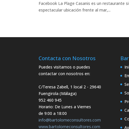
Facebook La Plage Casanis es un restaurante si
espectacular ubicación frente al mar,...
Contacta con Nosotros
Bar
Puedes visitarnos o puedes
In
contactar con nosotros en:
E
Se
C/Teresa Zabell, 1 local 2
- 29640
So
Fuengirola (Málaga)
952 460 945
Pr
Horario: De Lunes a Viernes
Ca
de 9:00 a 18:00
Co
info@bartolomeconsultores.com
www.bartolomeconsultores.com
Av