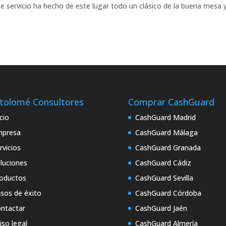
te servicio ha hecho de este lugar todo un clásico de la buena mesa y
tolomé Consultores
Comprar CashGuard
icio
CashGuard Madrid
mpresa
CashGuard Málaga
rvicios
CashGuard Granada
luciones
CashGuard Cádiz
oductos
CashGuard Sevilla
sos de éxito
CashGuard Córdoba
ntactar
CashGuard Jaén
iso legal
CashGuard Almería