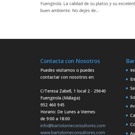
Fuengirola. La calidad de su platos y su excelen
buen ambiente. No dejes de...
Contacta con Nosotros
Bar
Puedes visitarnos o puedes
In
contactar con nosotros en:
E
Se
C/Teresa Zabell, 1 local 2
- 29640
So
Fuengirola (Málaga)
952 460 945
Pr
Horario: De Lunes a Viernes
Ca
de 9:00 a 18:00
Co
info@bartolomeconsultores.com
www.bartolomeconsultores.com
Av