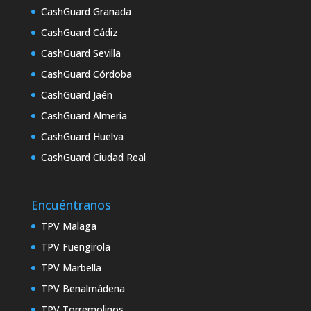
CashGuard Granada
CashGuard Cádiz
CashGuard Sevilla
CashGuard Córdoba
CashGuard Jaén
CashGuard Almería
CashGuard Huelva
CashGuard Ciudad Real
Encuéntranos
TPV Malaga
TPV Fuengirola
TPV Marbella
TPV Benalmádena
TPV Torremolinos