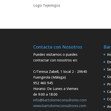
Logo Tejeringos
Contacta con Nosotros
Bar
Puedes visitarnos o puedes
In
contactar con nosotros en:
E
Se
C/Teresa Zabell, 1 local 2
- 29640
So
Fuengirola (Málaga)
952 460 945
Pr
Horario: De Lunes a Viernes
Ca
de 9:00 a 18:00
Co
info@bartolomeconsultores.com
www.bartolomeconsultores.com
Av