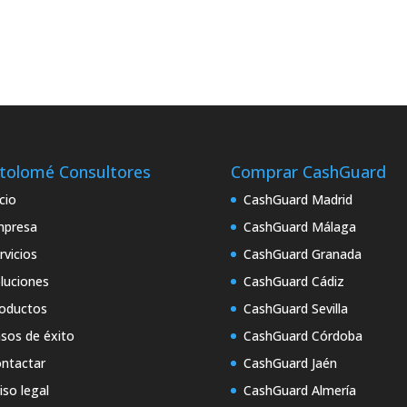
tolomé Consultores
Comprar CashGuard
icio
CashGuard Madrid
mpresa
CashGuard Málaga
rvicios
CashGuard Granada
luciones
CashGuard Cádiz
oductos
CashGuard Sevilla
sos de éxito
CashGuard Córdoba
ntactar
CashGuard Jaén
iso legal
CashGuard Almería