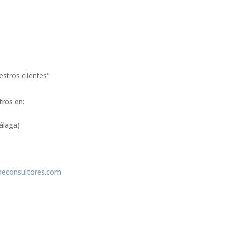
estros clientes"
tros en:
álaga)
econsultores.com