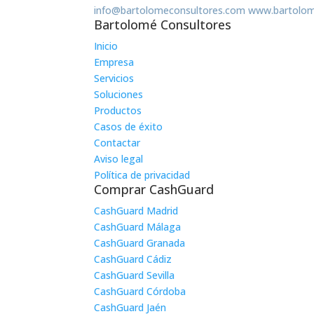
info@bartolomeconsultores.com
www.bartolom
Bartolomé Consultores
Inicio
Empresa
Servicios
Soluciones
Productos
Casos de éxito
Contactar
Aviso legal
Política de privacidad
Comprar CashGuard
CashGuard Madrid
CashGuard Málaga
CashGuard Granada
CashGuard Cádiz
CashGuard Sevilla
CashGuard Córdoba
CashGuard Jaén