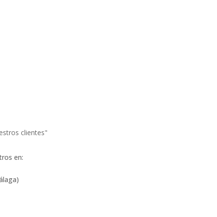
estros clientes"
tros en:
álaga)