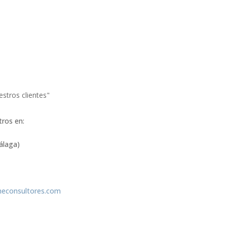
estros clientes"
tros en:
álaga)
econsultores.com