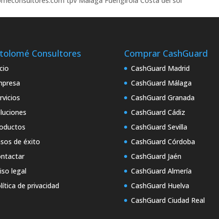
meconsultores.com tpv Málaga Fuengirola Costa del sol
tolomé Consultores
Comprar CashGuard
icio
CashGuard Madrid
mpresa
CashGuard Málaga
rvicios
CashGuard Granada
luciones
CashGuard Cádiz
oductos
CashGuard Sevilla
sos de éxito
CashGuard Córdoba
ntactar
CashGuard Jaén
iso legal
CashGuard Almería
lítica de privacidad
CashGuard Huelva
CashGuard Ciudad Real