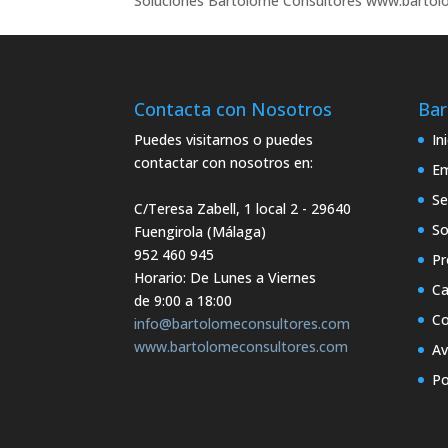
Soluciones Bartolomé Consultores www.bartolo
Contacta con Nosotros
Bar
Puedes visitarnos o puedes
In
contactar con nosotros en:
E
Se
C/Teresa Zabell, 1 local 2
- 29640
So
Fuengirola (Málaga)
952 460 945
Pr
Horario: De Lunes a Viernes
Ca
de 9:00 a 18:00
Co
info@bartolomeconsultores.com
www.bartolomeconsultores.com
Av
Po